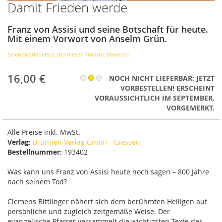
Damit Frieden werde
Zum
Anfang
der
Franz von Assisi und seine Botschaft für heute.
Bildergalerie
Mit einem Vorwort von Anselm Grün.
springen
Seien Sie der erste, der dieses Produkt bewertet
16,00 €
NOCH NICHT LIEFERBAR: JETZT
VORBESTELLEN! ERSCHEINT
VORAUSSICHTLICH IM SEPTEMBER.
VORGEMERKT.
Alle Preise inkl. MwSt.
Verlag:
Brunnen Verlag GmbH - Giessen
Bestellnummer:
193402
Was kann uns Franz von Assisi heute noch sagen – 800 Jahre
nach seinem Tod?
Clemens Bittlinger nähert sich dem berühmten Heiligen auf
persönliche und zugleich zeitgemäße Weise. Der
evangelische Pfarrer versammelt die wichtigsten Texte des