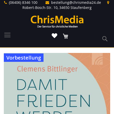
Direkt
(06406) 8346 100
bestellung@chrismedia24.de
zum
Robert-Bosch-Str. 10, 34650 Staufenberg
Inhalt
Warenkorb
S
Zum
Vorbestellung
Ende
der
Bildergalerie
springen