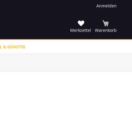
Anmelden
he
Merkzettel
Warenkorb
L & GÜNSTIG