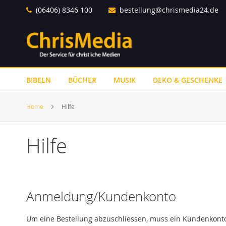
Direkt
(06406) 8346 100
bestellung@chrismedia24.de
zum
Inhalt
BIBELN
BÜCHER
MUSIK
DEKO & GESCHENKE
Home
Hilfe
Hilfe
Anmeldung/Kundenkonto
Um eine Bestellung abzuschliessen, muss ein Kundenkonto