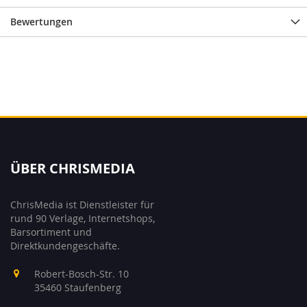
Bewertungen
ÜBER CHRISMEDIA
ChrisMedia ist Dienstleister für
rund 90 Verlage, Internetshops,
Barsortiment und
Direktkundengeschäfte.
Robert-Bosch-Str. 10
35460 Staufenberg