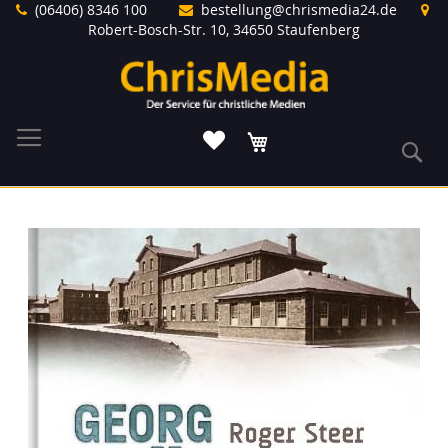
Direkt
(06406) 8346 100
bestellung@chrismedia24.de
zum
Robert-Bosch-Str. 10, 34650 Staufenberg
Inhalt
Warenkorb
S
Zum
Ende
der
Bildergalerie
springen