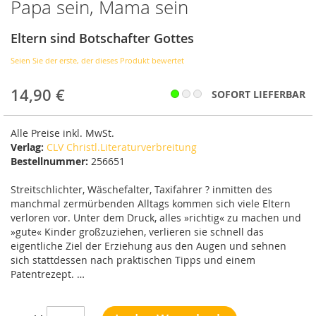
Papa sein, Mama sein
Anfang
der
Bildergalerie
Eltern sind Botschafter Gottes
springen
Seien Sie der erste, der dieses Produkt bewertet
14,90 €
SOFORT LIEFERBAR
Alle Preise inkl. MwSt.
Verlag:
CLV Christl.Literaturverbreitung
Bestellnummer:
256651
Streitschlichter, Wäschefalter, Taxifahrer ? inmitten des
manchmal zermürbenden Alltags kommen sich viele Eltern
verloren vor. Unter dem Druck, alles »richtig« zu machen und
»gute« Kinder großzuziehen, verlieren sie schnell das
eigentliche Ziel der Erziehung aus den Augen und sehnen
sich stattdessen nach praktischen Tipps und einem
Patentrezept. …