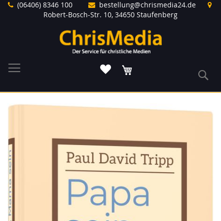
Direkt
(06406) 8346 100
bestellung@chrismedia24.de
zum
Robert-Bosch-Str. 10, 34650 Staufenberg
Inhalt
Warenkorb
S
Zum
Ende
der
Bildergalerie
springen