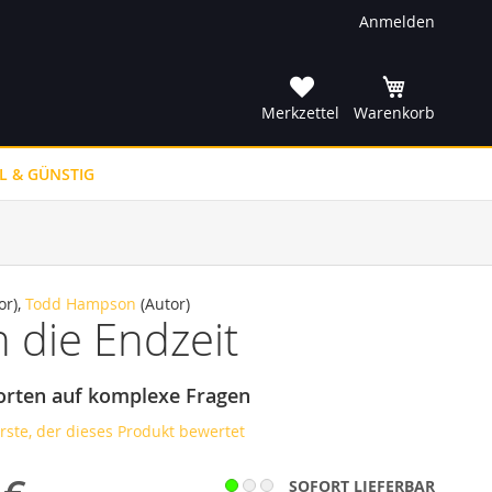
Anmelden
he
Merkzettel
Warenkorb
L & GÜNSTIG
or),
Todd Hampson
(Autor)
 die Endzeit
orten auf komplexe Fragen
erste, der dieses Produkt bewertet
SOFORT LIEFERBAR