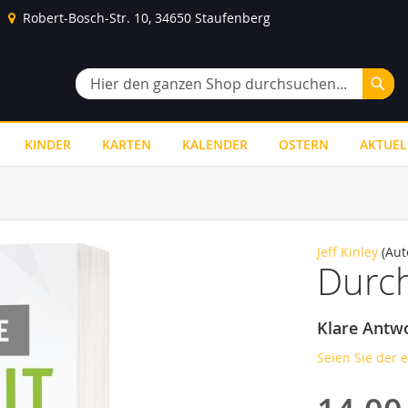
Robert-Bosch-Str. 10, 34650 Staufenberg
Suc
Suche
KINDER
KARTEN
KALENDER
OSTERN
AKTUEL
Jeff Kinley
(Aut
Durch
Klare Antw
Seien Sie der 