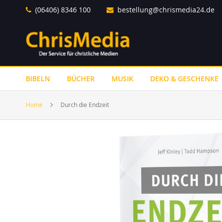
Direkt
(06406) 8346 100
bestellung@chrismedia24.de
zum
Inhalt
BIBELN
BÜCHER
MUSIK
DEKO & GESCHENKE
Home
Durch die Endzeit
Zum
Ende
der
Bildergalerie
springen