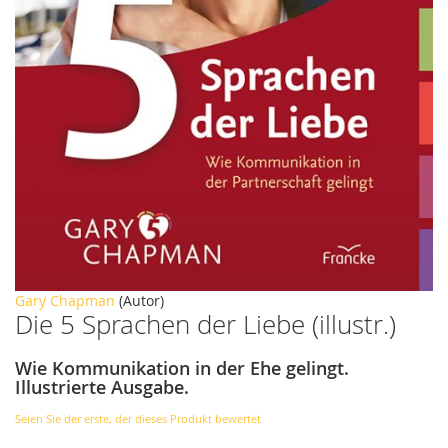
Zum
Gary Chapman
(Autor)
Die 5 Sprachen der Liebe (illustr.)
Anfang
der
Bildergalerie
Wie Kommunikation in der Ehe gelingt.
springen
Illustrierte Ausgabe.
Seien Sie der erste, der dieses Produkt bewertet