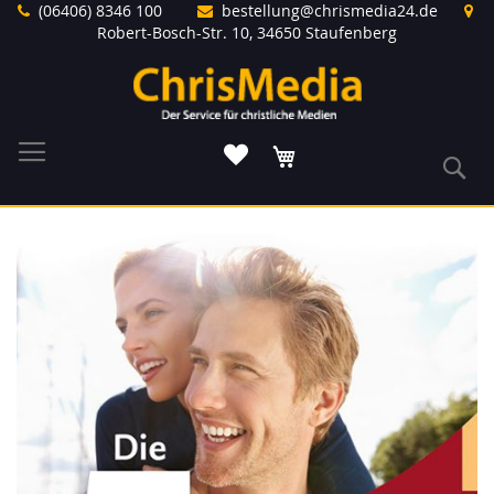
Direkt
(06406) 8346 100
bestellung@chrismedia24.de
zum
Robert-Bosch-Str. 10, 34650 Staufenberg
Inhalt
Warenkorb
S
Zum
Ende
der
Bildergalerie
springen