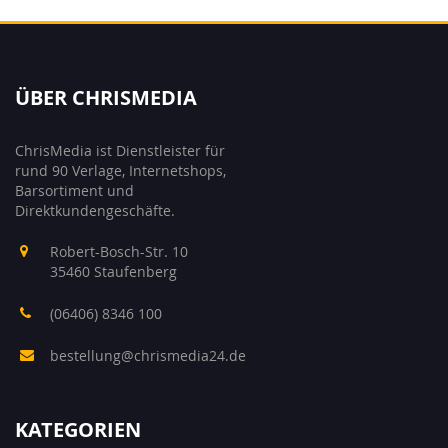
ÜBER CHRISMEDIA
ChrisMedia ist Dienstleister für
rund 90 Verlage, Internetshops,
Barsortiment und
Direktkundengeschäfte.
Robert-Bosch-Str. 10
35460 Staufenberg
(06406) 8346 100
bestellung@chrismedia24.de
KATEGORIEN