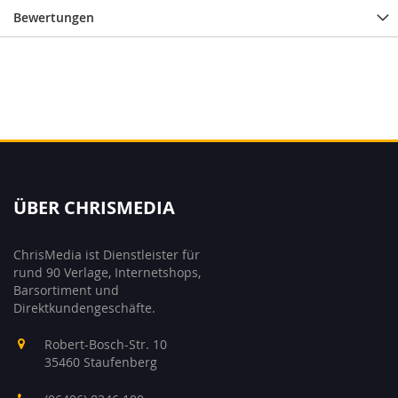
Bewertungen
ÜBER CHRISMEDIA
ChrisMedia ist Dienstleister für
rund 90 Verlage, Internetshops,
Barsortiment und
Direktkundengeschäfte.
Robert-Bosch-Str. 10
35460 Staufenberg