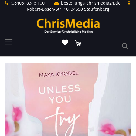
Direkt
(06406) 8346 100
bestellung@chrismedia24.de
zum
Robert-Bosch-Str. 10, 34650 Staufenberg
Inhalt
Warenkorb
S
Zum
Ende
der
Bildergalerie
springen