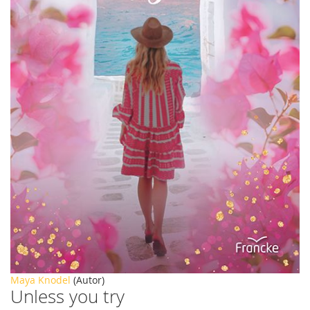
Zum
Maya Knodel
(Autor)
Unless you try
Anfang
der