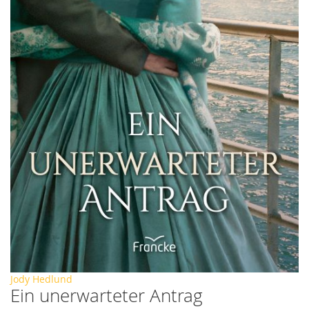
Zum
Jody Hedlund
Ein unerwarteter Antrag
Anfang
der