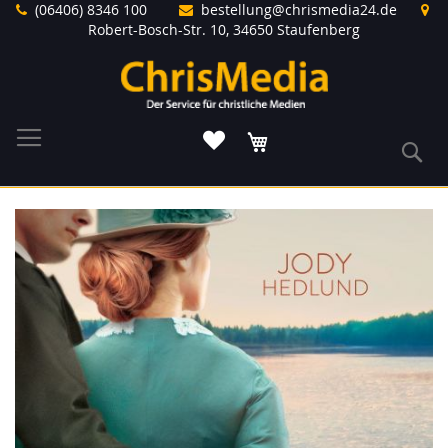
Direkt
(06406) 8346 100
bestellung@chrismedia24.de
zum
Robert-Bosch-Str. 10, 34650 Staufenberg
Inhalt
Warenkorb
S
Zum
Ende
der
Bildergalerie
springen