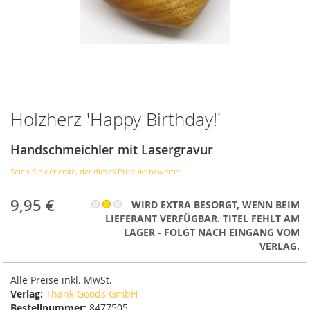
Holzherz 'Happy Birthday!'
Zum
Anfang
der
Handschmeichler mit Lasergravur
Bildergalerie
springen
Seien Sie der erste, der dieses Produkt bewertet
9,95 €
WIRD EXTRA BESORGT, WENN BEIM
LIEFERANT VERFÜGBAR. TITEL FEHLT AM
LAGER - FOLGT NACH EINGANG VOM
VERLAG.
Alle Preise inkl. MwSt.
Verlag:
Thank Goods GmbH
Bestellnummer:
8477505