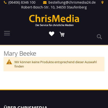
Direkt
(06406) 8346 100
bestellung@chrismedia24.de
zum
Robert-Bosch-Str. 10, 34650 Staufenberg
Inhalt
Warenkorb
S
Mary Beeke
Wir können keine Produkte entsprechend dieser Auswahl
finden
ÜBER CHRISMEDIA