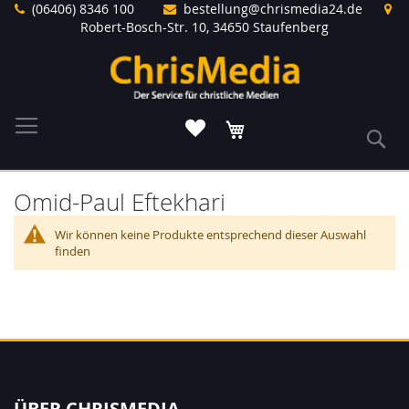
Direkt
(06406) 8346 100
bestellung@chrismedia24.de
zum
Robert-Bosch-Str. 10, 34650 Staufenberg
Inhalt
Warenkorb
S
Omid-Paul Eftekhari
Wir können keine Produkte entsprechend dieser Auswahl
finden
ÜBER CHRISMEDIA