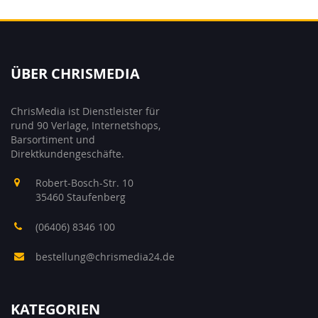
ÜBER CHRISMEDIA
ChrisMedia ist Dienstleister für
rund 90 Verlage, Internetshops,
Barsortiment und
Direktkundengeschäfte.
Robert-Bosch-Str. 10
35460 Staufenberg
(06406) 8346 100
bestellung@chrismedia24.de
KATEGORIEN