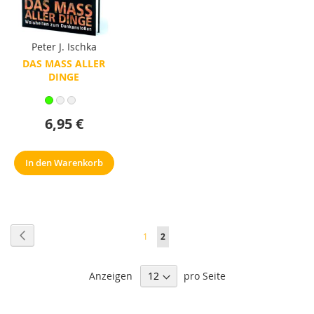
Peter J. Ischka
DAS MASS ALLER D
INGE
6,95 €
In den Warenkorb
Seite
Seite
Zurück
Seite
Sie
1
2
lesen
Anzeigen
pro Seite
gerade
Seite