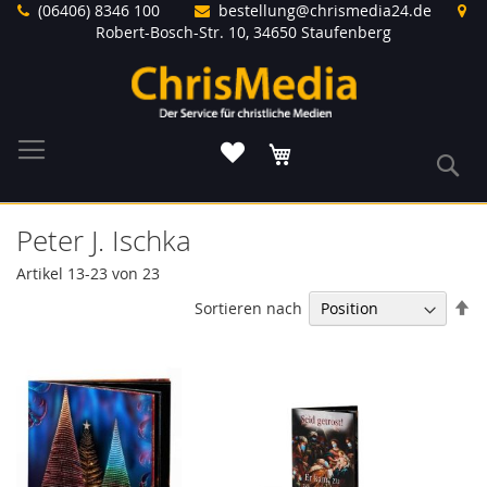
Direkt
(06406) 8346 100
bestellung@chrismedia24.de
zum
Robert-Bosch-Str. 10, 34650 Staufenberg
Inhalt
Warenkorb
S
Peter J. Ischka
Artikel
13
-
23
von
23
In
Sortieren nach
ab
Re