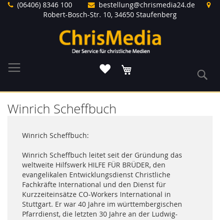
Direkt
(06406) 8346 100
bestellung@chrismedia24.de
zum
Robert-Bosch-Str. 10, 34650 Staufenberg
Inhalt
Warenkorb
S
Winrich Scheffbuch
Winrich Scheffbuch:
Winrich Scheffbuch leitet seit der Gründung das
weltweite Hilfswerk HILFE FÜR BRÜDER, den
evangelikalen Entwicklungsdienst Christliche
Fachkräfte International und den Dienst für
Kurzzeiteinsätze CO-Workers International in
Stuttgart. Er war 40 Jahre im württembergischen
Pfarrdienst, die letzten 30 Jahre an der Ludwig-