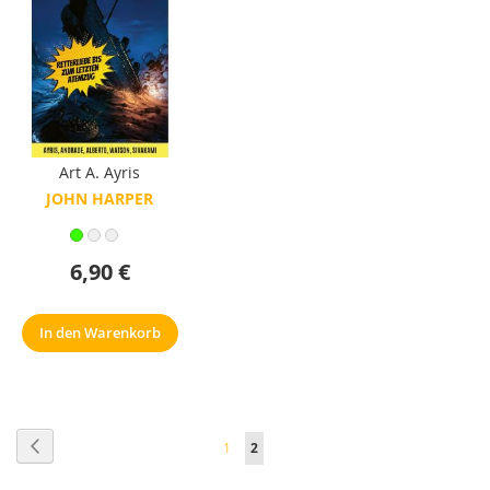
Art A. Ayris
JOHN HARPER
6,90 €
In den Warenkorb
Seite
Seite
Zurück
Seite
Sie
1
2
lesen