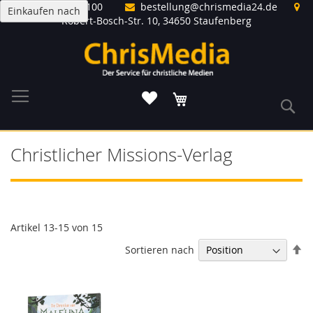
Direkt
(06406) 8346 100
bestellung@chrismedia24.de
Einkaufen nach
zum
Robert-Bosch-Str. 10, 34650 Staufenberg
Inhalt
Warenkorb
S
Christlicher Missions-Verlag
Artikel
13
-
15
von
15
In
Sortieren nach
ab
Re