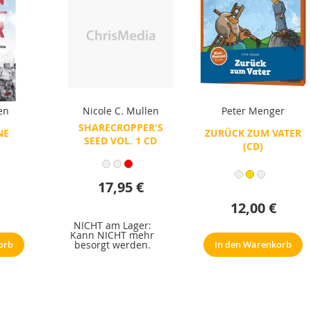
en
Nicole C. Mullen
Peter Menger
SHARECROPPER'S
NE
ZURÜCK ZUM VATER
SEED VOL. 1 CD
(CD)
17,95 €
12,00 €
NICHT am Lager:
Kann NICHT mehr
orb
In den Warenkorb
besorgt werden.