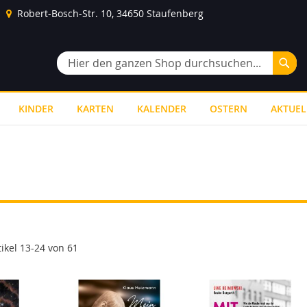
Robert-Bosch-Str. 10, 34650 Staufenberg
Suc
Suche
KINDER
KARTEN
KALENDER
OSTERN
AKTUEL
tikel
13
-
24
von
61