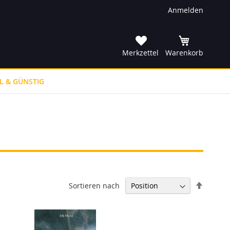
Anmelden
he
Merkzettel
Warenkorb
L & GÜNSTIG
In
Sortieren nach
absteig
Reihenf