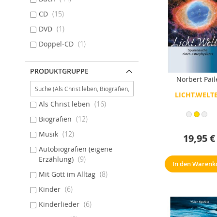
CD
15
DVD
1
Doppel-CD
1
PRODUKTGRUPPE
Norbert Pail
LICHT.WELT
Als Christ leben
16
Biografien
12
Musik
12
19,95 €
Autobiografien (eigene
Erzählung)
9
In den Warenk
Mit Gott im Alltag
8
Kinder
6
Kinderlieder
6