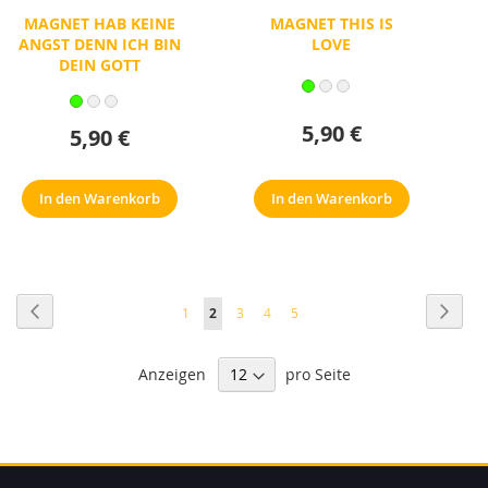
MAGNET HAB KEINE
MAGNET THIS IS
ANGST DENN ICH BIN
LOVE
DEIN GOTT
5,90 €
5,90 €
In den Warenkorb
In den Warenkorb
Seite
Seite
Zurück
Seite
Weite
Seite
Sie
Seite
Seite
Seite
1
2
3
4
5
lesen
Anzeigen
pro Seite
gerade
Seite