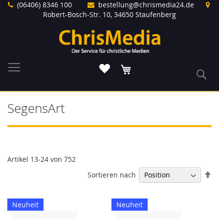
Direkt
(06406) 8346 100
bestellung@chrismedia24.de
zum
Robert-Bosch-Str. 10, 34650 Staufenberg
Inhalt
Warenkorb
S
SegensArt
Artikel
13
-
24
von
752
In
Sortieren nach
ab
Re
Neuheit
Neuheit