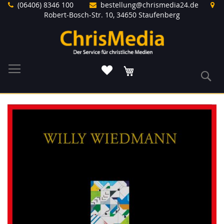
Direkt
(06406) 8346 100
bestellung@chrismedia24.de
zum
Robert-Bosch-Str. 10, 34650 Staufenberg
Inhalt
Warenkorb
S
Zum
Ende
der
Bildergalerie
springen