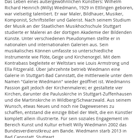
Das Leben eines außergewöhnlichen Künstlers: Wilhelm
Richard Heinrich (Willy) Wiedmann, 1929 in Ettlingen geboren,
war vielseitig talentiert. Er war Maler, Bildhauer, Musiker,
Komponist, Schriftsteller und Galerist. Nach seinem Studium
der Musik an der Staatlichen Musikhochschule Stuttgart
studierte er Malerei an der dortigen Akademie der Bildenden
Künste. Unter verschiedenen Pseudonymen stellte er in
nationalen und internationalen Galerien aus. Sein
musikalisches Können umfasste so unterschiedliche
Instrumente wie Flöte, Geige und Kirchenorgel. Mit dem
Kontrabass begleitete er Weltstars wie Louis Armstrong und
Ella Fitzgerald. Über Jahrzehnte betrieb Wiedmann eine
Galerie in Stuttgart-Bad Cannstatt, die mittlerweile unter dem
Namen "Galerie Wiedmann" wieder geöffnet ist. Wiedmanns
Passion galt jedoch der Kirchenmalerei; er gestaltete vier
Kirchen, darunter die Pauluskirche in Stuttgart-Zuffenhausen
und die Martinskirche in Wildberg/Schwarzwald. Aus seinem
Wunsch, etwas Neues und noch nie Dagewesenes zu
schaffen, entstand die einzige Bibel der Welt, die ein Künstler
komplett allein illustrierte. Für sein soziales Engagement im
Bereich Kunst und Kultur erhielt Willy Wiedmann 2002 das
Bundesverdienstkreuz am Bande. Wiedmann starb 2013 in
Bad Cannstatt, Stuttgart.