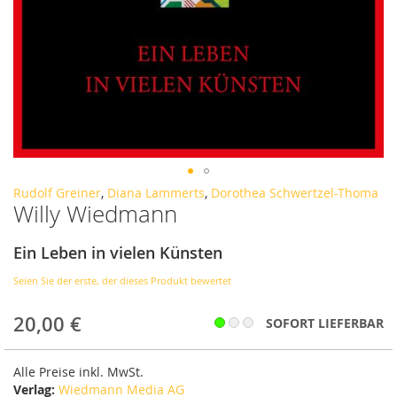
Zum
Rudolf Greiner
,
Diana Lammerts
,
Dorothea Schwertzel-Thoma
Willy Wiedmann
Anfang
der
Bildergalerie
Ein Leben in vielen Künsten
springen
Seien Sie der erste, der dieses Produkt bewertet
20,00 €
SOFORT LIEFERBAR
Alle Preise inkl. MwSt.
Verlag:
Wiedmann Media AG