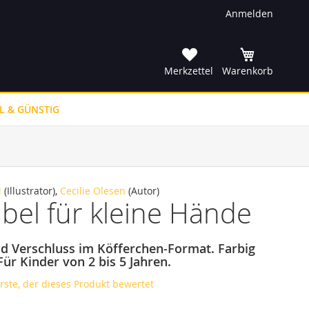
Anmelden
he
Merkzettel
Warenkorb
L & GÜNSTIG
i
(Illustrator),
Cecilie Olesen
(Autor)
ibel für kleine Hände
nd Verschluss im Köfferchen-Format. Farbig
. Für Kinder von 2 bis 5 Jahren.
erste, der dieses Produkt bewertet