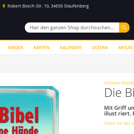
Robert-Bosch-Str. 10, 34650 Staufenberg
Suc
Suche
KINDER
KARTEN
KALENDER
OSTERN
AKTUEL
Gustavo Mazal
Die B
Mit Griff u
illust riert
Seien Sie der 