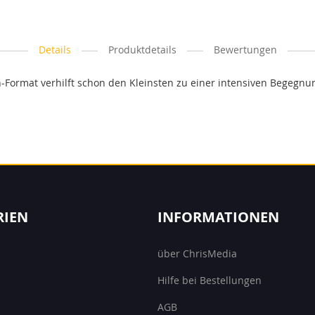
Details
Produktdetails
Bewertungen
en-Format verhilft schon den Kleinsten zu einer intensiven Begegnu
RIEN
INFORMATIONEN
über ChrisMedia
Hilfe bei Bestellungen
AGB