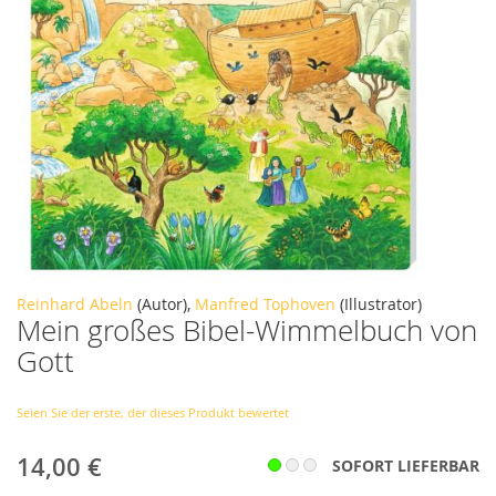
Zum
Reinhard Abeln
(Autor),
Manfred Tophoven
(Illustrator)
Mein großes Bibel-Wimmelbuch von
Anfang
der
Gott
Bildergalerie
springen
Seien Sie der erste, der dieses Produkt bewertet
14,00 €
SOFORT LIEFERBAR