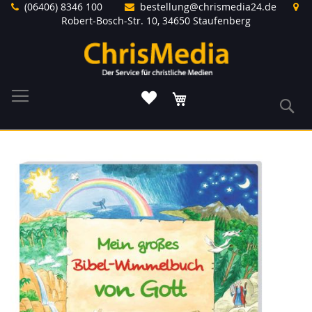
Direkt
(06406) 8346 100
bestellung@chrismedia24.de
zum
Robert-Bosch-Str. 10, 34650 Staufenberg
Inhalt
Warenkorb
S
Zum
Ende
der
Bildergalerie
springen