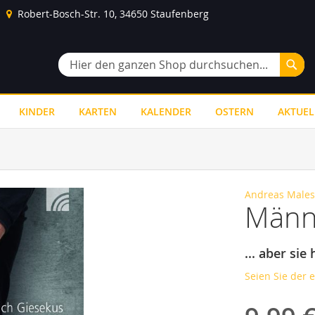
Robert-Bosch-Str. 10, 34650 Staufenberg
Suc
Suche
KINDER
KARTEN
KALENDER
OSTERN
AKTUEL
Andreas Males
Männe
... aber sie
Seien Sie der 