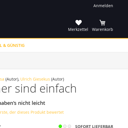
Anmelden
he
Merkzettel
Warenkorb
L & GÜNSTIG
sa
(Autor),
Ulrich Giesekus
(Autor)
r sind einfach
 haben's nicht leicht
erste, der dieses Produkt bewertet
SOFORT LIEFERBAR