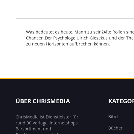
Was bedeutet es heute, Mann zu sein?Alte Rollen sin
Chancen.Der Psychologe Ulrich Giesekus und der The
zu neuen Horizonten aufbrechen können.
ÜBER CHRISMEDIA
KATEGO
Bibel
ChrisMedia ist Dienstleister für
rund 90 Verlage, Internetshops,
Bücher
Barsortiment und