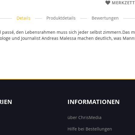
MERKZETT
Details
Produktdetails
Bewertungen
d passé, den Lebensrahmen muss sich jeder selbst zimmern.Das ma
ologe und Journalist Andreas Malessa machen deutlich, was Mann
RIEN
INFORMATIONEN
über ChrisMedia
Hilfe bei Bestellungen