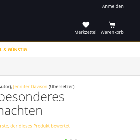
Anmelden
he
Merkzettel
Warenkorb
L & GÜNSTIG
utor),
Jennifer Davison
(Übersetzer)
 besonderes
nachten
erste, der dieses Produkt bewertet