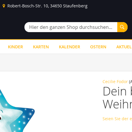
Robert-Bosch-Str. 10, 34650 Staufenberg
Suc
Suche
KINDER
KARTEN
KALENDER
OSTERN
AKTUEL
Cecilie Fodor
(A
Dein
Weih
Seien Sie der 