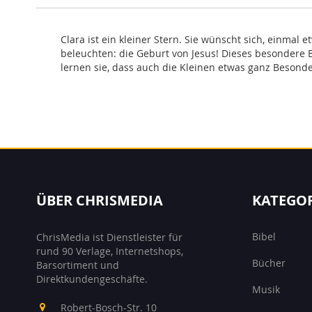
Clara ist ein kleiner Stern. Sie wünscht sich, einmal
beleuchten: die Geburt von Jesus! Dieses besondere B
lernen sie, dass auch die Kleinen etwas ganz Besonde
ÜBER CHRISMEDIA
KATEGO
Bibel
ChrisMedia ist Dienstleister für
rund 90 Verlage, Internetshops,
Bücher
Barsortiment und
Direktkundengeschäfte.
Musik
Robert-Bosch-Str. 10