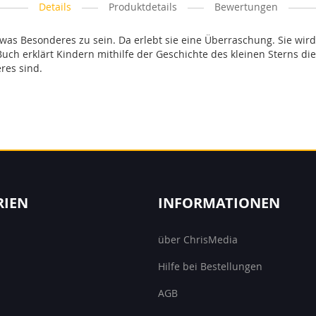
Details
Produktdetails
Bewertungen
 etwas Besonderes zu sein. Da erlebt sie eine Überraschung. Sie wi
uch erklärt Kindern mithilfe der Geschichte des kleinen Sterns di
res sind.
RIEN
INFORMATIONEN
über ChrisMedia
Hilfe bei Bestellungen
AGB