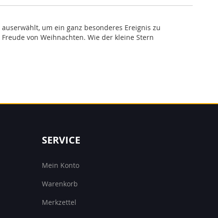
rd auserwählt, um ein ganz besonderes Ereignis zu
e Freude von Weihnachten. Wie der kleine Stern
SERVICE
Mein Konto
Warenkorb
Merkzettel