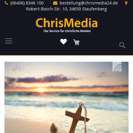
Direkt
(06406) 8346 100
bestellung@chrismedia24.de
zum
Robert-Bosch-Str. 10, 34650 Staufenberg
Inhalt
Warenkorb
S
Zum
Ende
der
Bildergalerie
springen