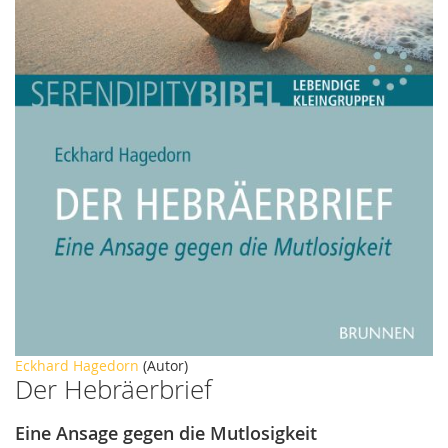
Zum
Eckhard Hagedorn
(Autor)
Der Hebräerbrief
Anfang
der
Bildergalerie
Eine Ansage gegen die Mutlosigkeit
springen