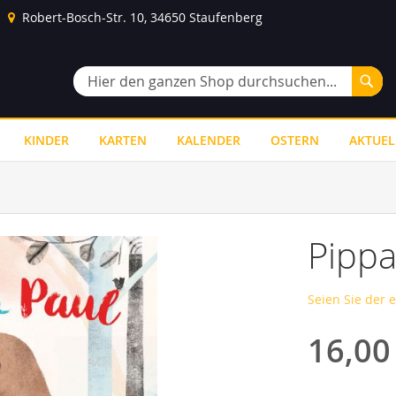
Robert-Bosch-Str. 10, 34650 Staufenberg
Suc
Suche
KINDER
KARTEN
KALENDER
OSTERN
AKTUEL
Pippa
Seien Sie der 
16,00