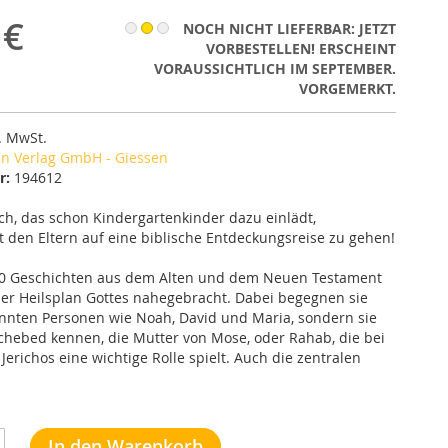
 €
NOCH NICHT LIEFERBAR: JETZT
VORBESTELLEN! ERSCHEINT
VORAUSSICHTLICH IM SEPTEMBER.
VORGEMERKT.
l. MwSt.
n Verlag GmbH - Giessen
r:
194612
h, das schon Kindergartenkinder dazu einlädt,
den Eltern auf eine biblische Entdeckungsreise zu gehen!
20 Geschichten aus dem Alten und dem Neuen Testament
er Heilsplan Gottes nahegebracht. Dabei begegnen sie
nnten Personen wie Noah, David und Maria, sondern sie
chebed kennen, die Mutter von Mose, oder Rahab, die bei
Jerichos eine wichtige Rolle spielt. Auch die zentralen
In den Warenkorb