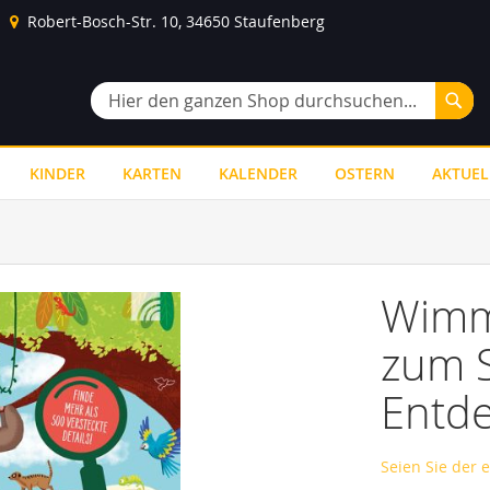
Robert-Bosch-Str. 10, 34650 Staufenberg
Suc
Suche
KINDER
KARTEN
KALENDER
OSTERN
AKTUEL
Wimm
zum 
Entd
Seien Sie der 