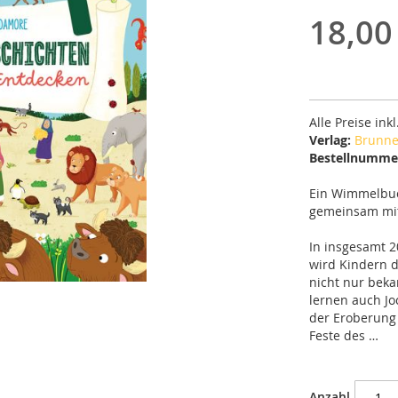
18,00
Alle Preise ink
Verlag:
Brunne
Bestellnumme
Ein Wimmelbuc
gemeinsam mit 
In insgesamt 
wird Kindern d
nicht nur beka
lernen auch Jo
der Eroberung 
Feste des …
Anzahl