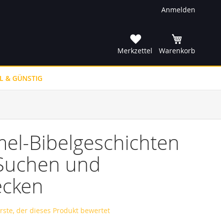
Anmelden
he
Merkzettel
Warenkorb
L & GÜNSTIG
el-Bibelgeschichten
Suchen und
ecken
erste, der dieses Produkt bewertet