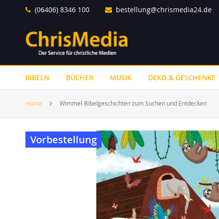
Direkt
(06406) 8346 100
bestellung@chrismedia24.de
zum
Inhalt
BIBELN
BÜCHER
MUSIK
DEKO & GESCHENKE
Home
Wimmel-Bibelgeschichten zum Suchen und Entdecken
Zum
Vorbestellung
Ende
der
Bildergalerie
springen