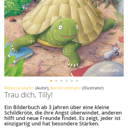
Zum
Rebecca Martin
(Autor),
Bernd Lehmann
(Illustrator)
Trau dich, Tilly!
Anfang
der
Bildergalerie
Ein Bilderbuch ab 3 Jahren über eine kleine
springen
Schildkröte, die ihre Angst überwindet, anderen
hilft und neue Freunde findet. Es zeigt, jeder ist
einzigartig und hat besondere Stärken.