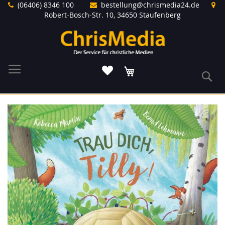
Direkt
(06406) 8346 100
bestellung@chrismedia24.de
zum
Robert-Bosch-Str. 10, 34650 Staufenberg
Inhalt
Warenkorb
S
Zum
Ende
der
Bildergalerie
springen