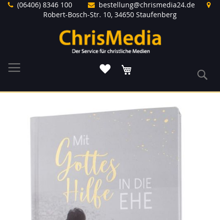
Direkt
(06406) 8346 100
bestellung@chrismedia24.de
zum
Robert-Bosch-Str. 10, 34650 Staufenberg
Inhalt
Warenkorb
S
Zum
Ende
der
Bildergalerie
springen