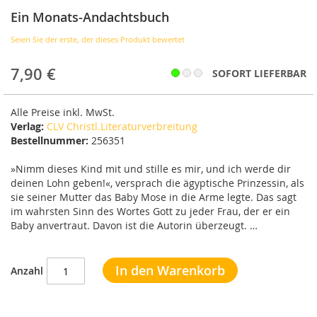
Bildergalerie
Ein Monats-Andachtsbuch
springen
Seien Sie der erste, der dieses Produkt bewertet
7,90 €
SOFORT LIEFERBAR
Alle Preise inkl. MwSt.
Verlag:
CLV Christl.Literaturverbreitung
Bestellnummer:
256351
»Nimm dieses Kind mit und stille es mir, und ich werde dir
deinen Lohn geben!«, versprach die ägyptische Prinzessin, als
sie seiner Mutter das Baby Mose in die Arme legte. Das sagt
im wahrsten Sinn des Wortes Gott zu jeder Frau, der er ein
Baby anvertraut. Davon ist die Autorin überzeugt. …
In den Warenkorb
Anzahl