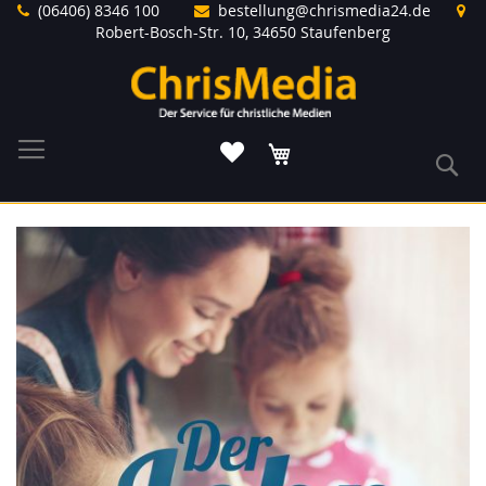
Direkt
(06406) 8346 100
bestellung@chrismedia24.de
zum
Robert-Bosch-Str. 10, 34650 Staufenberg
Inhalt
Warenkorb
S
Zum
Ende
der
Bildergalerie
springen