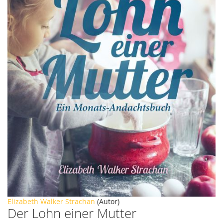
Zum
Elizabeth Walker Strachan
(Autor)
Der Lohn einer Mutter
Anfang
der