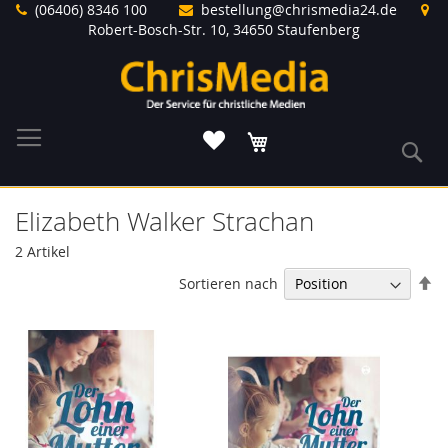
Direkt
(06406) 8346 100
bestellung@chrismedia24.de
zum
Robert-Bosch-Str. 10, 34650 Staufenberg
Inhalt
Warenkorb
S
Elizabeth Walker Strachan
2
Artikel
In
Sortieren nach
ab
Re