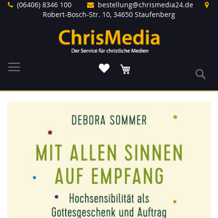
Direkt
(06406) 8346 100
bestellung@chrismedia24.de
zum
Robert-Bosch-Str. 10, 34650 Staufenberg
Inhalt
Warenkorb
S
Zum
Ende
der
Bildergalerie
springen