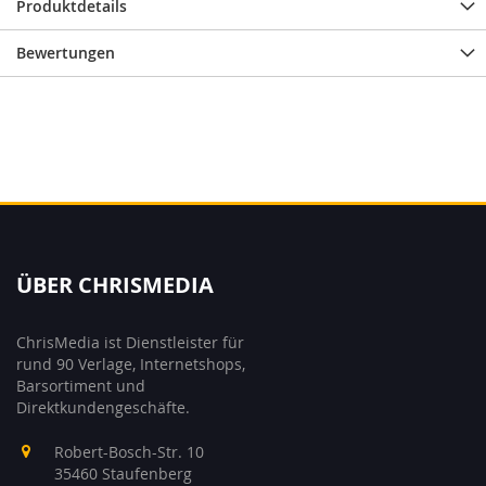
Produktdetails
Bewertungen
ÜBER CHRISMEDIA
ChrisMedia ist Dienstleister für
rund 90 Verlage, Internetshops,
Barsortiment und
Direktkundengeschäfte.
Robert-Bosch-Str. 10
35460 Staufenberg