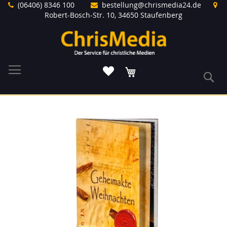
Direkt
(06406) 8346 100
bestellung@chrismedia24.de
zum
Robert-Bosch-Str. 10, 34650 Staufenberg
Inhalt
Warenkorb
S
Zum
Ende
der
Bildergalerie
springen