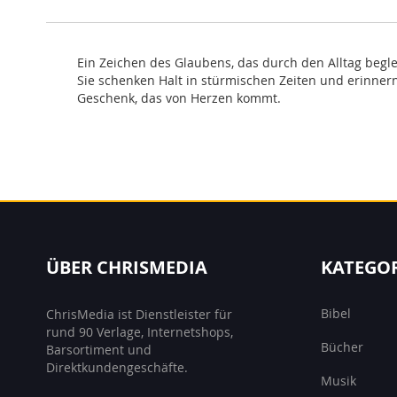
Ein Zeichen des Glaubens, das durch den Alltag begl
Sie schenken Halt in stürmischen Zeiten und erinnern 
Geschenk, das von Herzen kommt.
ÜBER CHRISMEDIA
KATEGO
Bibel
ChrisMedia ist Dienstleister für
rund 90 Verlage, Internetshops,
Bücher
Barsortiment und
Direktkundengeschäfte.
Musik