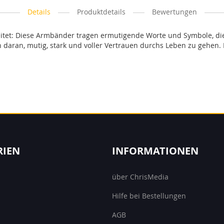
Details
Produktdetails
Bewertungen
eitet: Diese Armbänder tragen ermutigende Worte und Symbole, di
daran, mutig, stark und voller Vertrauen durchs Leben zu gehen. Ei
RIEN
INFORMATIONEN
über ChrisMedia
Hilfe bei Bestellungen
AGB