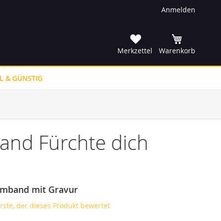
Anmelden
he
Merkzettel
Warenkorb
L & GÜNSTIG
and Fürchte dich
rmband mit Gravur
erste, der dieses Produkt bewertet