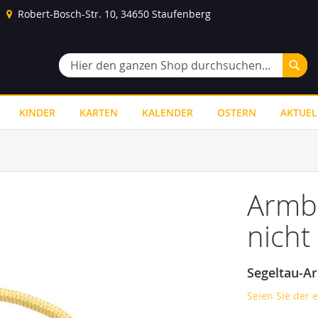
Robert-Bosch-Str. 10, 34650 Staufenberg
Suc
Suche
KINDER
KARTEN
KALENDER
OSTERN
AKTUEL
Armb
nicht
Segeltau-A
Seien Sie der 