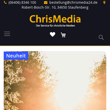
Direkt
(06406) 8346 100
bestellung@chrismedia24.de
zum
Robert-Bosch-Str. 10, 34650 Staufenberg
Inhalt
Warenkorb
S
Zum
Neuheit
Ende
der
Bildergalerie
springen