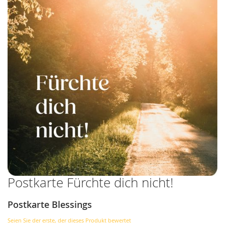
Postkarte Fürchte dich nicht!
Zum
Anfang
der
Postkarte Blessings
Bildergalerie
springen
Seien Sie der erste, der dieses Produkt bewertet