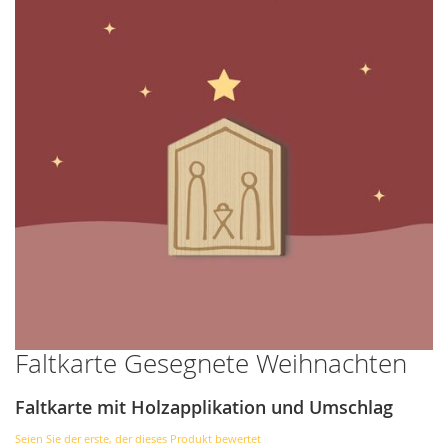
Faltkarte Gesegnete Weihnachten
Zum
Anfang
der
Faltkarte mit Holzapplikation und Umschlag
Bildergalerie
springen
Seien Sie der erste, der dieses Produkt bewertet