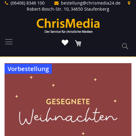
Direkt
(06406) 8346 100
bestellung@chrismedia24.de
zum
Robert-Bosch-Str. 10, 34650 Staufenberg
Inhalt
Warenkorb
S
Zum
Vorbestellung
Ende
der
Bildergalerie
springen