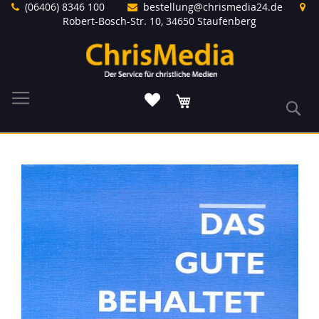
Direkt
(06406) 8346 100
bestellung@chrismedia24.de
zum
Robert-Bosch-Str. 10, 34650 Staufenberg
Inhalt
Warenkorb
S
Zum
Ende
der
Bildergalerie
springen