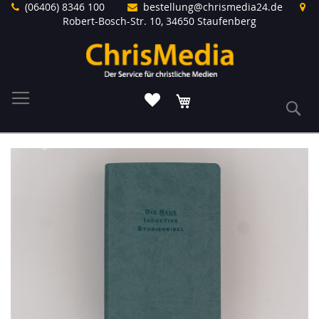
Direkt
(06406) 8346 100
bestellung@chrismedia24.de
zum
Robert-Bosch-Str. 10, 34650 Staufenberg
Inhalt
Warenkorb
S
Zum
Ende
der
Bildergalerie
springen