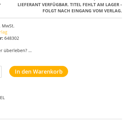
€
LIEFERANT VERFÜGBAR. TITEL FEHLT AM LAGER -
FOLGT NACH EINGANG VOM VERLAG.
l. MwSt.
rlag
r:
648302
er überleben? …
In den Warenkorb
EL