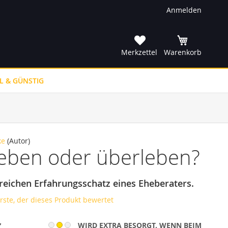
Anmelden
he
Merkzettel
Warenkorb
L & GÜNSTIG
ke
(Autor)
eben oder überleben?
 reichen Erfahrungsschatz eines Eheberaters.
erste, der dieses Produkt bewertet
WIRD EXTRA BESORGT, WENN BEIM