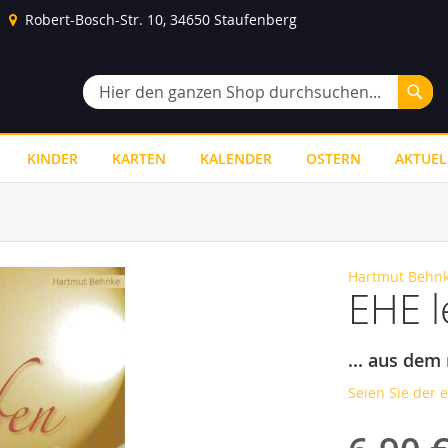
Robert-Bosch-Str. 10, 34650 Staufenberg
Suc
Suche
KINDER
KARTEN
KALENDER
OSTERN
AKTUEL
Hartmut Behn
EHE l
... aus dem
Seien Sie der 