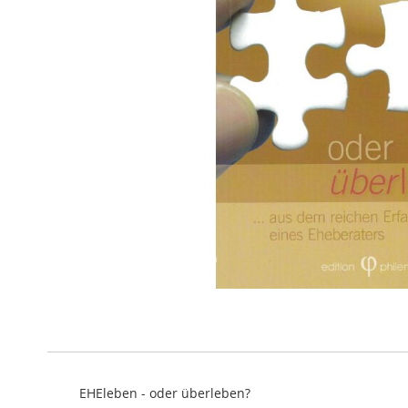
Zum
Anfang
der
Bildergalerie
springen
EHEleben - oder überleben?