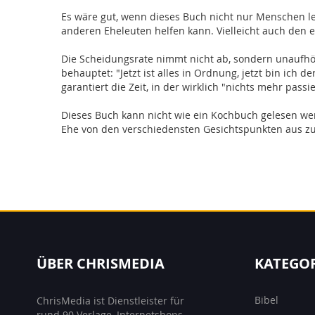
Es wäre gut, wenn dieses Buch nicht nur Menschen l
anderen Eheleuten helfen kann. Vielleicht auch den
Die Scheidungsrate nimmt nicht ab, sondern unaufhö
behauptet: "Jetzt ist alles in Ordnung, jetzt bin ich
garantiert die Zeit, in der wirklich "nichts mehr pass
Dieses Buch kann nicht wie ein Kochbuch gelesen we
Ehe von den verschiedensten Gesichtspunkten aus 
ÜBER CHRISMEDIA
KATEGO
Bibel
ChrisMedia ist Dienstleister für
rund 90 Verlage, Internetshops,