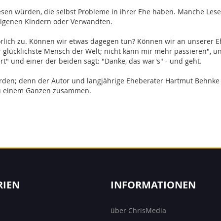
esen würden, die selbst Probleme in ihrer Ehe haben. Manche Le
 eigenen Kindern oder Verwandten.
rlich zu. Können wir etwas dagegen tun? Können wir an unserer E
 der glücklichste Mensch der Welt; nicht kann mir mehr passieren", 
iert" und einer der beiden sagt: "Danke, das war's" - und geht.
rden; denn der Autor und langjährige Eheberater Hartmut Behnke 
zu einem Ganzen zusammen.
RIEN
INFORMATIONEN
über ChrisMedia