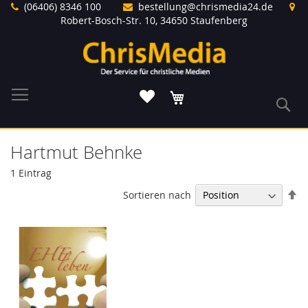
Direkt
(06406) 8346 100
bestellung@chrismedia24.de
zum
Robert-Bosch-Str. 10, 34650 Staufenberg
Inhalt
Warenkorb
S
Hartmut Behnke
1
Eintrag
In
Sortieren nach
ab
Re