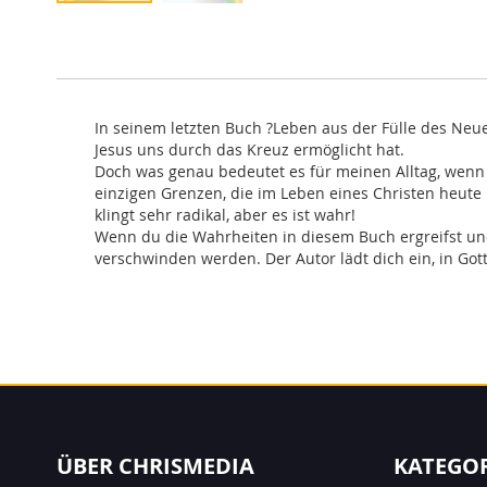
Zum
Anfang
der
Bildergalerie
springen
In seinem letzten Buch ?Leben aus der Fülle des Neu
Jesus uns durch das Kreuz ermöglicht hat.
Doch was genau bedeutet es für meinen Alltag, wenn Je
einzigen Grenzen, die im Leben eines Christen heute 
klingt sehr radikal, aber es ist wahr!
Wenn du die Wahrheiten in diesem Buch ergreifst und 
verschwinden werden. Der Autor lädt dich ein, in Go
ÜBER CHRISMEDIA
KATEGO