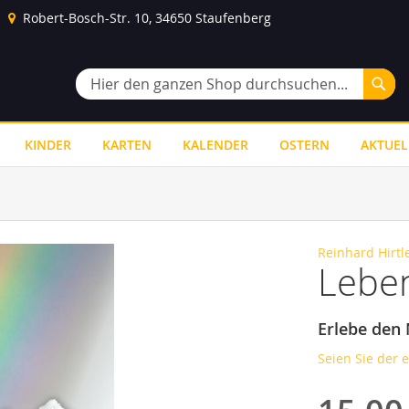
Robert-Bosch-Str. 10, 34650 Staufenberg
Suc
Suche
KINDER
KARTEN
KALENDER
OSTERN
AKTUEL
Reinhard Hirtl
Lebe
Erlebe den 
Seien Sie der 