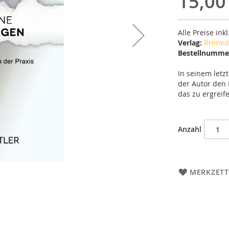
15,00
Alle Preise ink
Verlag:
RHmed
Bestellnumme
In seinem letz
der Autor den 
das zu ergreif
Anzahl
MERKZETT