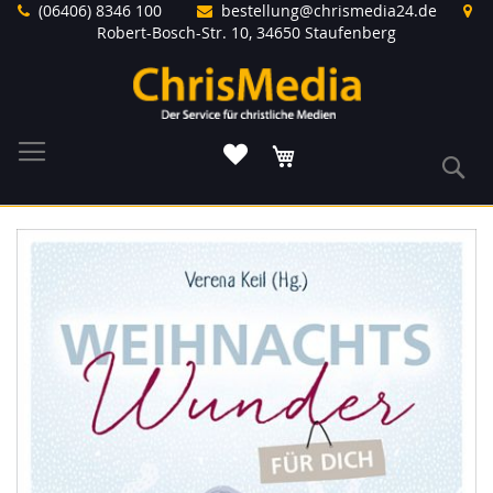
Direkt
(06406) 8346 100
bestellung@chrismedia24.de
zum
Robert-Bosch-Str. 10, 34650 Staufenberg
Inhalt
Warenkorb
S
Zum
Ende
der
Bildergalerie
springen