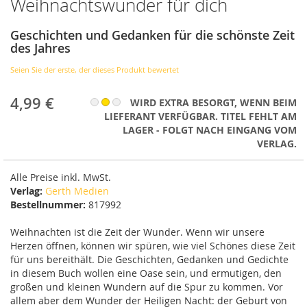
Weihnachtswunder für dich
Anfang
der
Bildergalerie
Geschichten und Gedanken für die schönste Zeit
springen
des Jahres
Seien Sie der erste, der dieses Produkt bewertet
4,99 €
WIRD EXTRA BESORGT, WENN BEIM
LIEFERANT VERFÜGBAR. TITEL FEHLT AM
LAGER - FOLGT NACH EINGANG VOM
VERLAG.
Alle Preise inkl. MwSt.
Verlag:
Gerth Medien
Bestellnummer:
817992
Weihnachten ist die Zeit der Wunder. Wenn wir unsere
Herzen öffnen, können wir spüren, wie viel Schönes diese Zeit
für uns bereithält. Die Geschichten, Gedanken und Gedichte
in diesem Buch wollen eine Oase sein, und ermutigen, den
großen und kleinen Wundern auf die Spur zu kommen. Vor
allem aber dem Wunder der Heiligen Nacht: der Geburt von