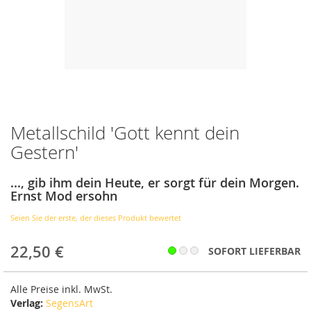
Metallschild 'Gott kennt dein
Zum
Anfang
Gestern'
der
Bildergalerie
..., gib ihm dein Heute, er sorgt für dein Morgen.
springen
Ernst Mod ersohn
Seien Sie der erste, der dieses Produkt bewertet
22,50 €
SOFORT LIEFERBAR
Alle Preise inkl. MwSt.
Verlag:
SegensArt