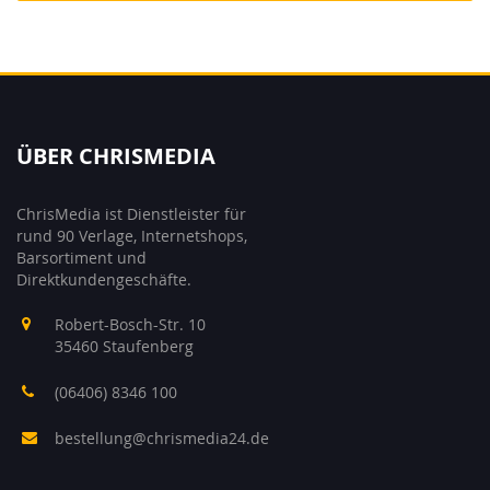
ÜBER CHRISMEDIA
ChrisMedia ist Dienstleister für
rund 90 Verlage, Internetshops,
Barsortiment und
Direktkundengeschäfte.
Robert-Bosch-Str. 10
35460 Staufenberg
(06406) 8346 100
bestellung@chrismedia24.de