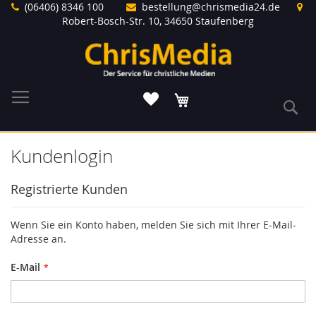
Direkt
(06406) 8346 100
bestellung@chrismedia24.de
zum
Robert-Bosch-Str. 10, 34650 Staufenberg
Inhalt
Warenkorb
S
Kundenlogin
Registrierte Kunden
Wenn Sie ein Konto haben, melden Sie sich mit Ihrer E-Mail-
Adresse an.
E-Mail