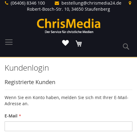
Direkt
(06406) 8346 100
bestellung@chrismedia24.de
zum
Robert-Bosch-Str. 10, 34650 Staufenberg
Inhalt
Warenkorb
S
Kundenlogin
Registrierte Kunden
Wenn Sie ein Konto haben, melden Sie sich mit Ihrer E-Mail-
Adresse an.
E-Mail