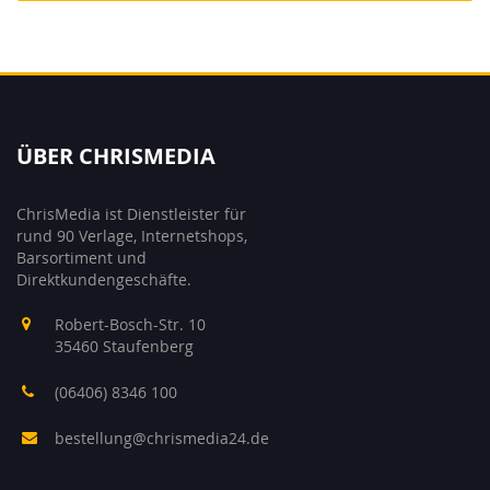
ÜBER CHRISMEDIA
ChrisMedia ist Dienstleister für
rund 90 Verlage, Internetshops,
Barsortiment und
Direktkundengeschäfte.
Robert-Bosch-Str. 10
35460 Staufenberg
(06406) 8346 100
bestellung@chrismedia24.de