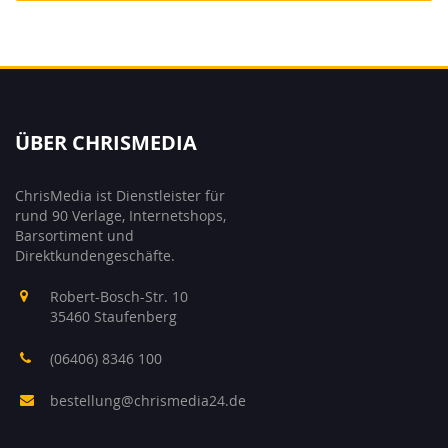
ÜBER CHRISMEDIA
ChrisMedia ist Dienstleister für
rund 90 Verlage, Internetshops,
Barsortiment und
Direktkundengeschäfte.
Robert-Bosch-Str. 10
35460 Staufenberg
(06406) 8346 100
bestellung@chrismedia24.de