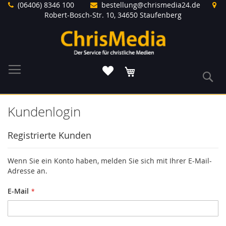
Direkt
(06406) 8346 100
bestellung@chrismedia24.de
zum
Robert-Bosch-Str. 10, 34650 Staufenberg
Inhalt
Warenkorb
S
Kundenlogin
Registrierte Kunden
Wenn Sie ein Konto haben, melden Sie sich mit Ihrer E-Mail-
Adresse an.
E-Mail