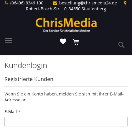
Direkt
(06406) 8346 100
bestellung@chrismedia24.de
zum
Robert-Bosch-Str. 10, 34650 Staufenberg
Inhalt
Warenkorb
S
Kundenlogin
Registrierte Kunden
Wenn Sie ein Konto haben, melden Sie sich mit Ihrer E-Mail-
Adresse an.
E-Mail