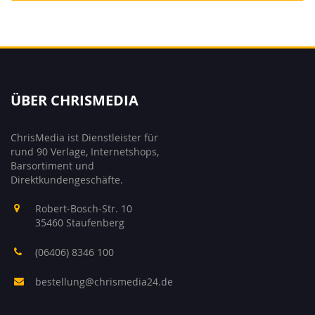
ÜBER CHRISMEDIA
ChrisMedia ist Dienstleister für
rund 90 Verlage, Internetshops,
Barsortiment und
Direktkundengeschäfte.
Robert-Bosch-Str. 10
35460 Staufenberg
(06406) 8346 100
bestellung@chrismedia24.de