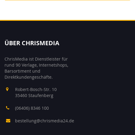
ÜBER CHRISMEDIA
ChrisMedia ist Dienstleister für
rund 90 Verlage, Internetshops,
Barsortiment und
Direktkundengeschäfte.
Robert-Bosch-Str. 10
35460 Staufenberg
(06406) 8346 100
bestellung@chrismedia24.de