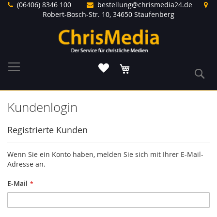
Direkt
(06406) 8346 100
bestellung@chrismedia24.de
zum
Robert-Bosch-Str. 10, 34650 Staufenberg
Inhalt
Warenkorb
S
Kundenlogin
Registrierte Kunden
Wenn Sie ein Konto haben, melden Sie sich mit Ihrer E-Mail-
Adresse an.
E-Mail