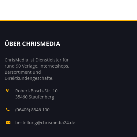
ÜBER CHRISMEDIA
ChrisMedia ist Dienstleister für
rund 90 Verlage, Internetshops,
Barsortiment und
Direktkundengeschäfte.
Robert-Bosch-Str. 10
35460 Staufenberg
(06406) 8346 100
bestellung@chrismedia24.de