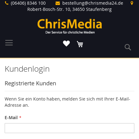
Direkt
(06406) 8346 100
bestellung@chrismedia24.de
zum
Robert-Bosch-Str. 10, 34650 Staufenberg
Inhalt
Warenkorb
S
Kundenlogin
Registrierte Kunden
Wenn Sie ein Konto haben, melden Sie sich mit Ihrer E-Mail-
Adresse an.
E-Mail