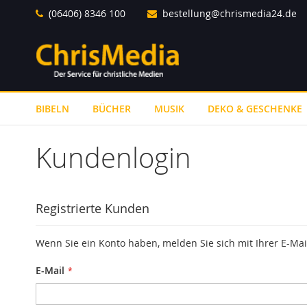
Direkt
(06406) 8346 100
bestellung@chrismedia24.de
zum
Inhalt
BIBELN
BÜCHER
MUSIK
DEKO & GESCHENKE
Kundenlogin
Registrierte Kunden
Wenn Sie ein Konto haben, melden Sie sich mit Ihrer E-Mai
E-Mail