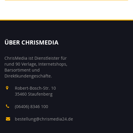
ÜBER CHRISMEDIA
ChrisMedia ist Dienstleister für
rund 90 Verlage, Internetshops,
Barsortiment und
Direktkundengeschäfte.
Robert-Bosch-Str. 10
35460 Staufenberg
(06406) 8346 100
bestellung@chrismedia24.de