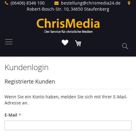
Direkt
(06406) 8346 100
bestellung@chrismedia24.de
zum
Robert-Bosch-Str. 10, 34650 Staufenberg
Inhalt
Warenkorb
S
Kundenlogin
Registrierte Kunden
Wenn Sie ein Konto haben, melden Sie sich mit Ihrer E-Mail-
Adresse an.
E-Mail