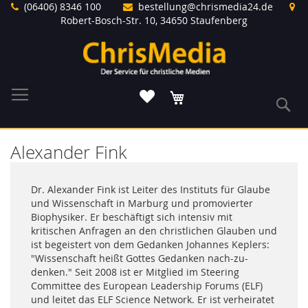
Direkt
(06406) 8346 100
bestellung@chrismedia24.de
zum
Robert-Bosch-Str. 10, 34650 Staufenberg
Inhalt
Warenkorb
S
Alexander Fink
Dr. Alexander Fink ist Leiter des Instituts für Glaube
und Wissenschaft in Marburg und promovierter
Biophysiker. Er beschäftigt sich intensiv mit
kritischen Anfragen an den christlichen Glauben und
ist begeistert von dem Gedanken Johannes Keplers:
"Wissenschaft heißt Gottes Gedanken nach-zu-
denken." Seit 2008 ist er Mitglied im Steering
Committee des European Leadership Forums (ELF)
und leitet das ELF Science Network. Er ist verheiratet