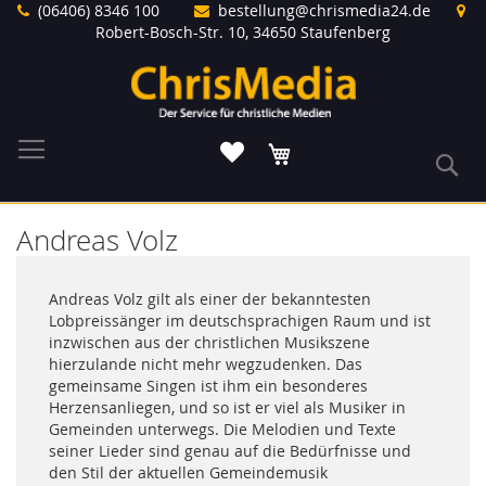
Direkt
(06406) 8346 100
bestellung@chrismedia24.de
zum
Robert-Bosch-Str. 10, 34650 Staufenberg
Inhalt
Warenkorb
S
Andreas Volz
Andreas Volz gilt als einer der bekanntesten
Lobpreissänger im deutschsprachigen Raum und ist
inzwischen aus der christlichen Musikszene
hierzulande nicht mehr wegzudenken. Das
gemeinsame Singen ist ihm ein besonderes
Herzensanliegen, und so ist er viel als Musiker in
Gemeinden unterwegs. Die Melodien und Texte
seiner Lieder sind genau auf die Bedürfnisse und
den Stil der aktuellen Gemeindemusik